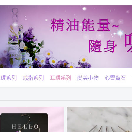
手環系列
戒指系列
耳環系列
變美小物
心靈寶石