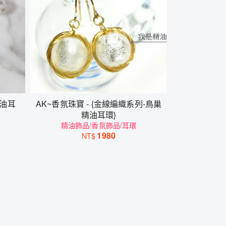
精油耳
AK~香氛珠寶 - {金線編織系列-鳥巢
精油耳環}
精油飾品/香氛飾品/耳環
1980
NT$