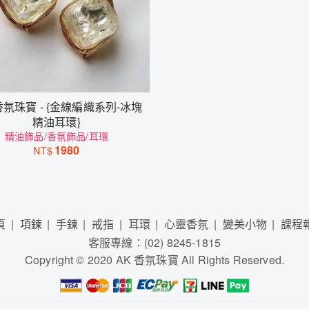
香氛珠寶 - {金線編織系列-冰塊
精油耳環}
精油飾品/香氛飾品/耳環
1980
NT$
頁
項鍊
手鍊
戒指
耳環
心靈香氛
變美小物
課程
客服專線：(02) 8245-1815
Copyright © 2020 AK 香氛珠寶 All Rights Reserved.