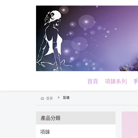
首頁
項鍊系列
耳環
首頁
產品分類
項鍊