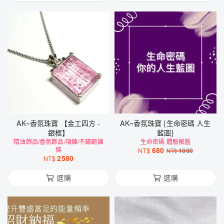
AK~香氛珠寶 【金工四方 -
AK~香氛珠寶 {生命密碼 人生
銀框】
藍圖}
精油飾品/香氛飾品/項鍊/不鏽鋼鍊
生命密碼 體驗解盤
條
680
NT$
1000
NT$
2580
NT$
選購
選購