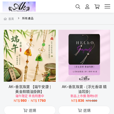
所有產品
首頁
AK~香氛珠寶 【端午安康 |
AK~香氛珠寶 - {浮光香頌 精
黃金粽精油掛飾】
油耳掛}
端午限定 早鳥特惠中
新品上市價 限時9折
980
-
1760
836
NT$
NT$
NT$
880
NT$
選購
選購