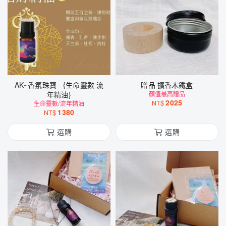
AK~香氛珠寶 - {生命靈數 流
贈品 擴香木鐵盒
年精油}
顏值最高贈品
2025
NT$
生命靈數/流年精油
1380
NT$
選購
選購