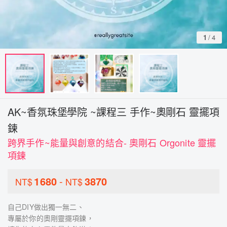
1
/
4
AK~香氛珠堡學院 ~課程三 手作~奧剛石 靈擺項
鍊
跨界手作~能量與創意的結合- 奧剛石 Orgonite 靈擺
項鍊
1680
-
3870
NT$
NT$
自己DIY做出獨一無二、
專屬於你的奧剛靈擺項鍊，