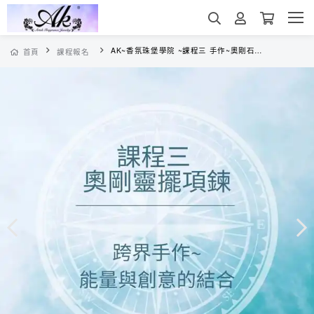
AK~香氛珠堡學院 ~課程三 手作~奧剛石 靈擺項鍊
首頁
課程報名