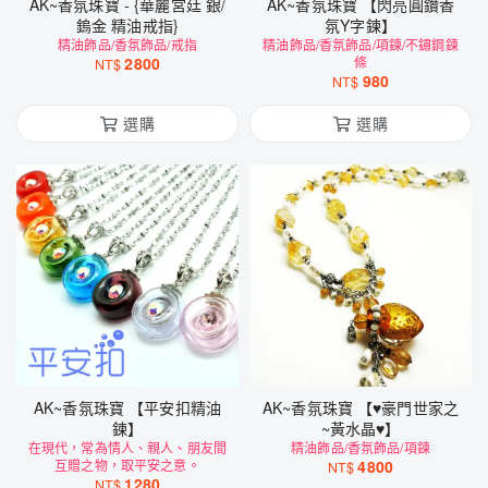
AK~香氛珠寶 - {華麗宮廷 銀/
AK~香氛珠寶 【閃亮圓鑽香
鎢金 精油戒指}
氛Y字鍊】
精油飾品/香氛飾品/戒指
精油飾品/香氛飾品/項鍊/不鏽鋼鍊
2800
條
NT$
980
NT$
選購
選購
AK~香氛珠寶 【平安扣精油
AK~香氛珠寶 【♥︎豪門世家之
鍊】
~黃水晶♥︎】
在現代，常為情人、親人、朋友間
精油飾品/香氛飾品/項鍊
互贈之物，取平安之意。
4800
NT$
1280
NT$