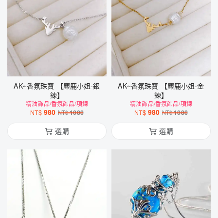
AK~香氛珠寶 【麋鹿小姐-銀
AK~香氛珠寶 【麋鹿小姐-金
鍊】
鍊】
精油飾品/香氛飾品/項鍊
精油飾品/香氛飾品/項鍊
980
980
NT$
1080
NT$
1080
NT$
NT$
選購
選購