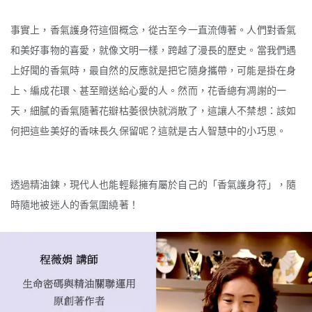
事實上，香氣護身符這個概念，從古至今一直流傳著。人們對香氣
和美好事物的喜愛，就像文明一樣，跨越了漫長的歷史。當我們遇
上好聞的香氣時，最自然的反應就是把它隨身攜帶，可能是掛在身
上、編成花環、甚至贈送給心愛的人。然而，花香總有凋謝的一
天，細膩的香氣隨著花瓣枯萎很快就消散了，這讓人不禁想：該如
何把這些美好的香味長久保留呢？這就是古人智慧中的小巧思。
透過精油鍊，現代人也能輕鬆擁有屬於自己的「香氣護身符」，隨
時隨地被迷人的香氣圍繞著！