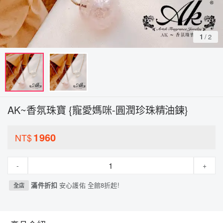
1
/
2
AK~香氛珠寶 {寵愛媽咪-圓潤珍珠精油鍊}
1960
NT$
-
+
滿件折扣
安心護佑 全館8折起!
全店