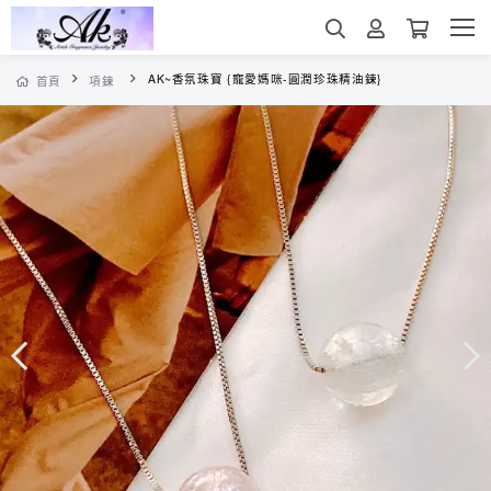
AK~香氛珠寶 {寵愛媽咪-圓潤珍珠精油鍊}
首頁
項鍊