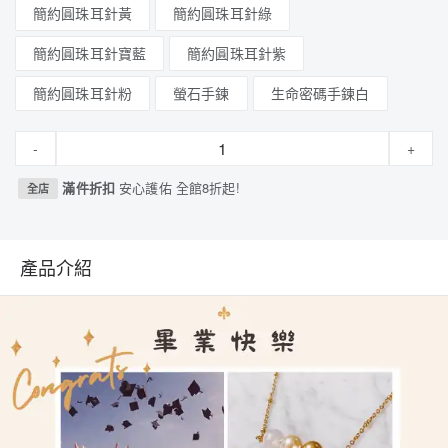
簡約圓珠耳針黃
簡約圓珠耳針綠
簡約圓珠耳針寶藍
簡約圓珠耳針紫
簡約圓珠耳針粉
螢石手鍊
生命密碼手鍊白
-
+
滿件折扣
安心護佑 全館8折起!
全店
產品介紹