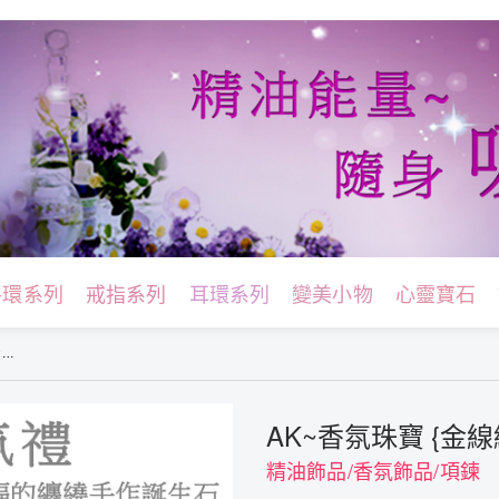
手環系列
戒指系列
耳環系列
變美小物
心靈寶石
}
AK~香氛珠寶 {金
精油飾品/香氛飾品/項鍊