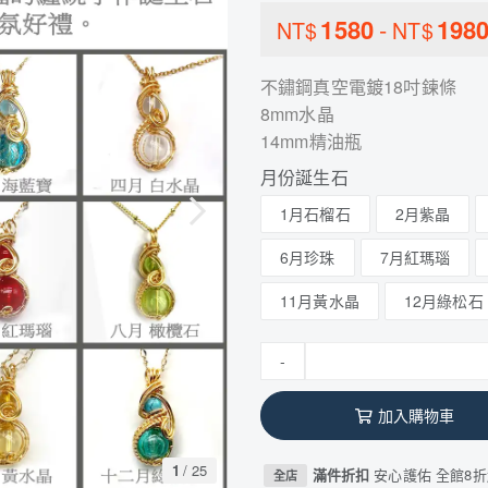
1580
-
198
NT$
NT$
不鏽鋼真空電鍍18吋鍊條
8mm水晶
14mm精油瓶
月份誕生石
1月石榴石
2月紫晶
6月珍珠
7月紅瑪瑙
11月黃水晶
12月綠松石
-
加入購物車
1
/
25
滿件折扣
安心護佑 全館8折
全店