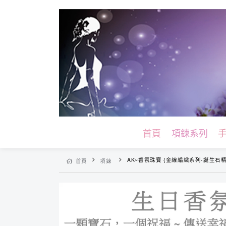
首頁
項鍊系列
AK~香氛珠寶 {金線編織系列-誕生石精油鍊
首頁
項鍊