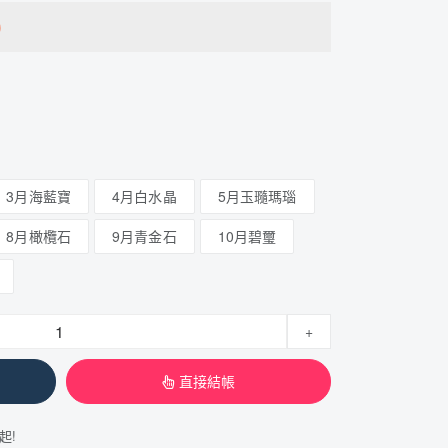
0
3月海藍寶
4月白水晶
5月玉瓍瑪瑙
8月橄欖石
9月青金石
10月碧璽
+
直接結帳
起!