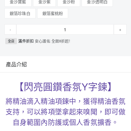
金沙寶藍
金沙紫
金沙粉
金沙透明白
銀箔珍珠白
銀箔蜜桃粉
-
+
滿件折扣
安心護佑 全館8折起!
全店
產品介紹
【閃亮圓鑽香氛Y字鍊】
將精油滴入精油項鍊中，獲得精油香氛
支持，可以將項墜拿起來嗅聞，即可做
自身範圍內防護或個人香氛擴香。