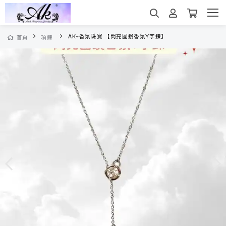
AK~香氛珠寶 【閃亮圓鑽香氛Y字鍊】
首頁
項鍊