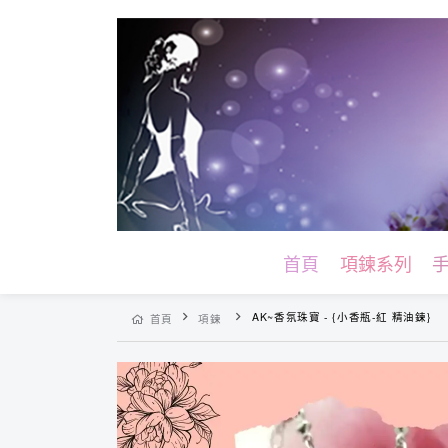
首頁
項鍊系列
AK~香氛珠寶 - {小香瓶-紅 精油鍊}
首頁
項鍊