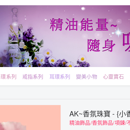
手環系列
戒指系列
耳環系列
變美小物
心靈寶石
AK~香氛珠寶 - {小
精油飾品/香氛飾品/項鍊/