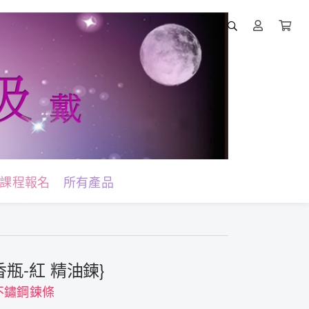
課程報名
所有產品
香瓶-紅 精油鍊}
不鏽鋼鍊條