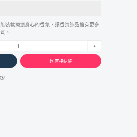
更能裝載療癒身心的香氛，讓香氛飾品擁有更多
特質。
+
直接結帳
起!