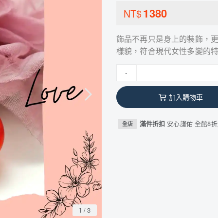
1380
NT$
飾品不再只是身上的裝飾，
樣貌，符合現代女性多變的
-
加入購物車
滿件折扣
安心護佑 全館8折
全店
1
/
3