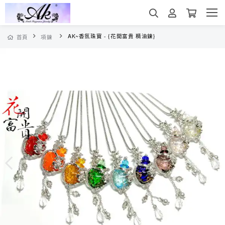
AK~香氛珠寶 - {花開富貴 精油鍊}
首頁
項鍊